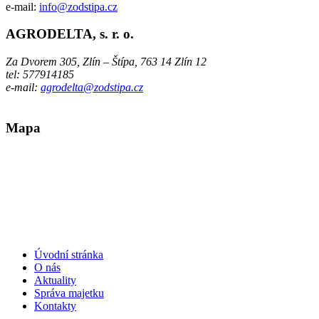
e-mail:
info@zodstipa.cz
AGRODELTA,
s. r. o.
Za Dvorem 305, Zlín – Štípa, 763 14 Zlín 12
tel: 577914185
e-mail:
agrodelta@zodstipa.cz
Mapa
Úvodní stránka
O nás
Aktuality
Správa majetku
Kontakty