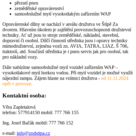
přezutí pneu
zemědělské opravárenství
samoobslužné mytí vysokotlakým zařízením WAP
Opravárenské dílny se nachází v areálu družstva ve Štípě Za
dvorem. Hlavním úkolem je zajištění provozuschopnosti družstevní
techniky. Ať už jsou to stroje zemědělské, nákladní, stavební,
dopravní či osobní. Dílčí činností střediska jsou i opravy techniky
mimodružstevní, zejména vozů zn. AVIA, TATRA, LIAZ, Š 706,
traktorů, atd. Součástí střediska je i pneu servis jak pro osobní, tak
pro nákladní vozy.
Dále nabízíme samoobslužné mytí vozidel zařízením WAP –
vysokotlakové mytí horkou vodou. Při mytí vozidel je možné využít
nájezdní rampu. Zájem hlaste na vrátnici družstva -
od 11.11.2024
opět v provozu.
Kontaktní osoba:
Věra Zapletalová
telefon: 577914150 mobil: 777 766 155
Ing. Josef Bačák mobil: 777 766 152
e-mail:
info@zodstipa.cz