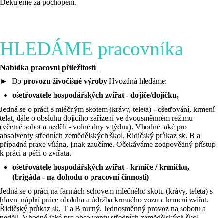
Děkujeme za pochopení.
HLEDÁME pracovníka
Nabídka pracovní příležitostí
► Do
provozu živočišné výroby
Hvozdná hledáme:
ošetřovatele hospodářských zvířat - dojiče/dojičku,
Jedná se o práci s mléčným skotem (krávy, teleta) - ošetřování, krmení
telat, dále o obsluhu dojícího zařízení ve dvousměnném režimu
(včetně sobot a nedělí - volné dny v týdnu). Vhodné také pro
absolventy středních zemědělských škol. Řidičský průkaz sk. B a
případná praxe vítána, jinak zaučíme. Očekáváme zodpovědný přístup
k práci a péči o zvířata.
ošetřovatele hospodářských zvířat - krmiče / krmičku,
(brigáda - na dohodu o pracovní činnosti)
Jedná se o práci na farmách schovem mléčného skotu (krávy, teleta) s
hlavní náplní práce obsluha a údržba krmného vozu a krmení zvířat.
Řidičský průkaz sk. T a B nutný. Jednosměnný provoz na sobotu a
neděli. Vhodné také pro absolventy středních zemědělských škol.