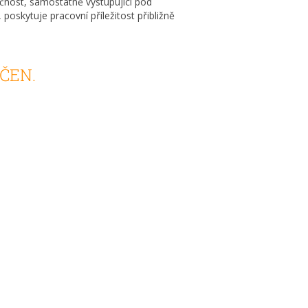
čnost, samostatně vystupující pod
oskytuje pracovní příležitost přibližně
ČEN.