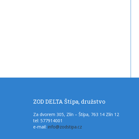
ZOD
DELTA Štípa, družstvo
Za dvorem 305, Zlín – Štípa, 763 14 Zlín 12
tel: 577914001
e-mail:
info@zodstipa.cz