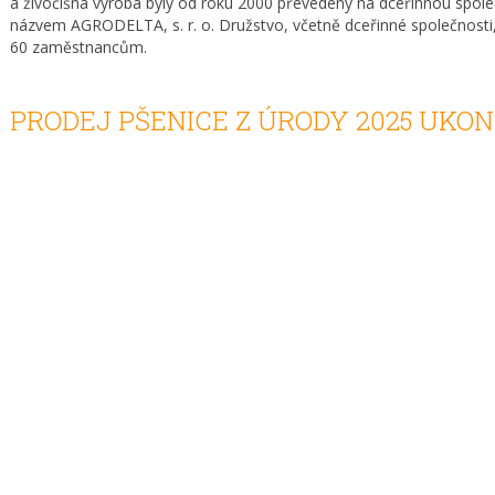
a živočišná výroba byly od roku 2000 převedeny na dceřinnou spole
názvem AGRODELTA, s. r. o. Družstvo, včetně dceřinné společnosti, p
60 zaměstnancům.
PRODEJ PŠENICE Z ÚRODY 2025 UKON