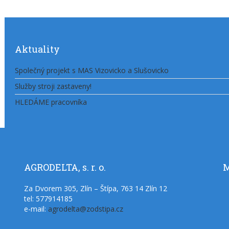
Aktuality
Společný projekt s MAS Vizovicko a Slušovicko
Služby stroji zastaveny!
HLEDÁME pracovníka
AGRODELTA,
s. r. o.
M
Za Dvorem 305, Zlín – Štípa, 763 14 Zlín 12
tel: 577914185
e-mail:
agrodelta@zodstipa.cz