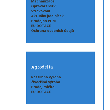
Mechanizace
Opravárenství
Stravování
Aktuální jídelníček
Prodejna PHM
EU DOTACE
Ochrana osobních údajů
Agrodelta
Rostlinná výroba
Živočišná výroba
Prodej mléka
EU DOTACE